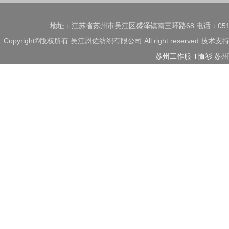
地址：江苏省苏州市吴江区盛泽镇南三环路68 电话：0512-63513
Copyright©版权所有 吴江恩佐纺织有限公司 All right reserved.技
苏州工作服
T恤衫
苏州